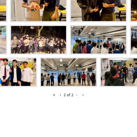
«
‹
›
»
2
of
2