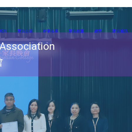
相片
家長公函
幹事名單
家長校董
總章
家長通訊