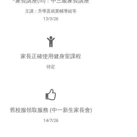
*家長講座(III)：中三級家長講座
主講：升學及就業輔導組等
13/3/26
家長正確使用健身室課程
待定
舊校服領取服務 (中一新生家長會)
14/7/26