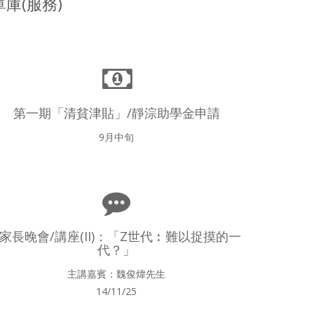
庫(服務)
第一期「清貧津貼」/靜淙助學金申請
9月中旬
*家長晚會/講座(II)：「Z世代︰難以捉摸的一
代？」
主講嘉賓：魏俊煒先生
14/11/25