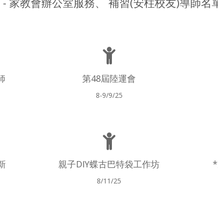
 - 家教會辦公室服務、 補習(安柱校友)導師名單
師
第48屆陸運會
8-9/9/25
新
親子DIY蝶古巴特袋工作坊
8/11/25