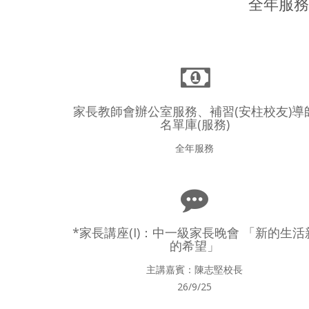
全年服務
家長教師會辦公室服務、補習(安柱校友)導
名單庫(服務)
全年服務
*家長講座(I)：中一級家長晚會 「新的生活
的希望」
主講嘉賓：陳志堅校長
26/9/25