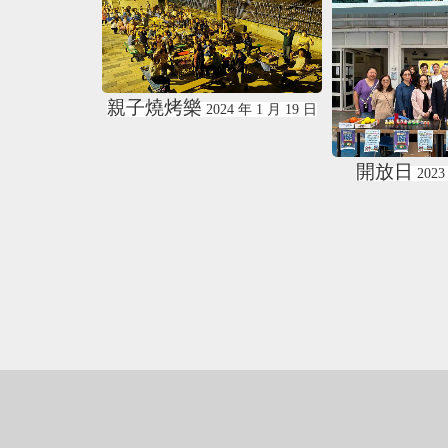
4
年
1
月
19
日
開放日
派發回收校服
2023
年
12
月
9
日