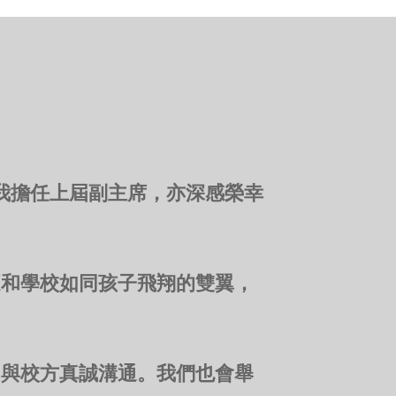
。我擔任上屆副主席，亦深感榮幸
庭和學校如同孩子飛翔的雙翼，
，與校方真誠溝通。我們也會舉