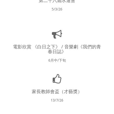
第二十六屆水運會
5/3/26
電影欣賞 《白日之下》 / 音樂劇《我們的青
春日誌》
6月中/下旬
家長教師會盃（才藝獎）
13/7/26