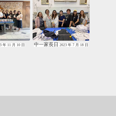
親子日營
中一新
2023
年
7
月
18
日
2022
年
8
月
6
日