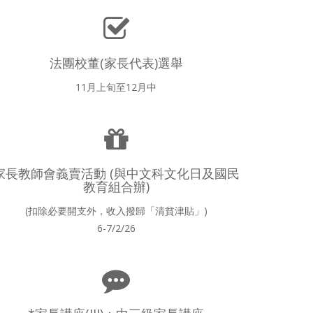
法團校董(家長代表)選舉
11月上旬至12月中
家長教師會義賣活動 (與中文科文化日及國民
教育組合辦)
(扣除必要開支外，收入撥歸「清貧津貼」)
6-7/2/26