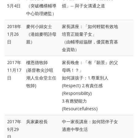
5月4日
（突破機構輔導
煩」-- 與子女溝通之道
中心助理總監）
2018年
麥何小娟女士
家長講座：「如何輕鬆有效地
1月26
（港姐麥明詩母
培育正能量子女」
日
親）
（由輔導組協辦，優質教育基
金資助）
2017年
樓恩德牧師
家長晚會：「有『願景』的父
11月17
(基督教尖沙咀
母嗎！？」
日
潮人生命堂主任
如何讓孩子：1.尊重別人
牧師)
(Respect) 2.有責任感
(Responsibility)
3.有應變能力
(Resourcefulness)
2017年
吳家豪校長
中一家長講座：如何陪伴子女
9月29
適應中學生活
日