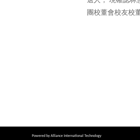
選人， 現確認林
團校董會校友校
Powered by Alliance International Technology