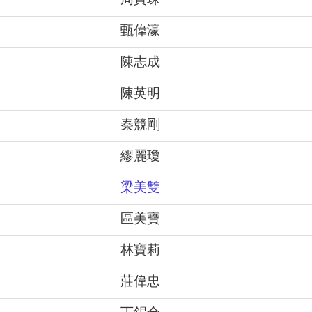
周寶珠
甄偉濠
陳志成
陳英明
秦競剛
繆麗瓊
梁美雙
區美寶
林寶莉
莊偉忠