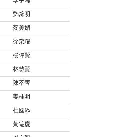
李宇為
鄧錦明
麥美娟
徐榮耀
楊偉賢
林慧賢
陳萃菁
姜桂明
杜國添
黃德慶