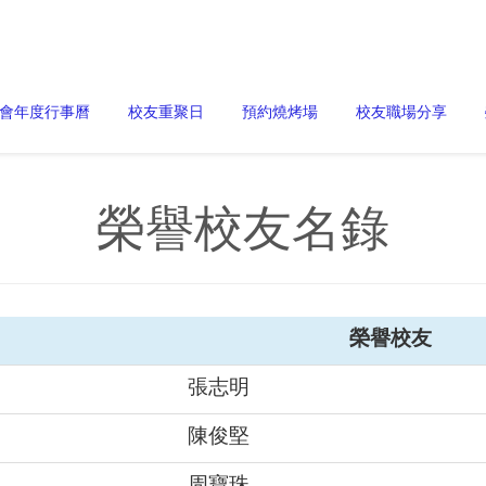
會年度行事曆
校友重聚日
預約燒烤場
校友職場分享
榮譽校友名錄
榮譽校友
張志明
陳俊堅