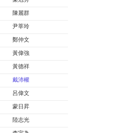
梁冠芬
陳麗群
尹莘玲
鄭仲文
黃偉強
黃德祥
戴沛權
呂偉文
蒙日昇
陸志光