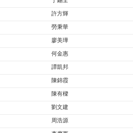
丁錫全
許方輝
勞秉華
廖美璍
何金惠
譚凱邦
陳錦霞
陳有樑
劉文建
周浩源